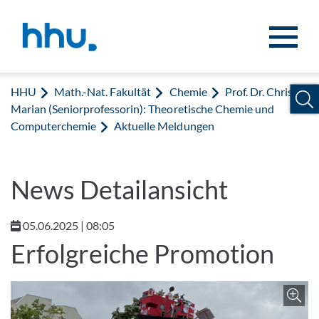
Zum Inhalt springen
Zur Suche springen
HHU
Math.-Nat. Fakultät
Chemie
Prof. Dr. Christel
Marian (Seniorprofessorin): Theoretische Chemie und
Computerchemie
Aktuelle Meldungen
News Detailansicht
05.06.2025 | 08:05
Erfolgreiche Promotion
Z