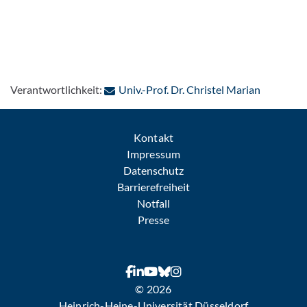
: Per E-Ma
Verantwortlichkeit:
Univ.-Prof. Dr. Christel Marian
Kontakt
Impressum
Datenschutz
Barrierefreiheit
Notfall
Presse
© 2026
Heinrich-Heine-Universität Düsseldorf